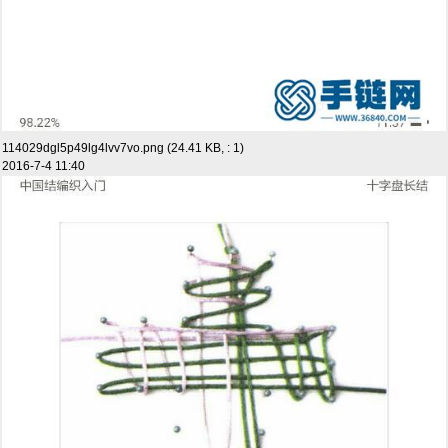
114029dgl5p49lg4lvv7vo.png (24.41 KB, : 1)
2016-7-4 11:40