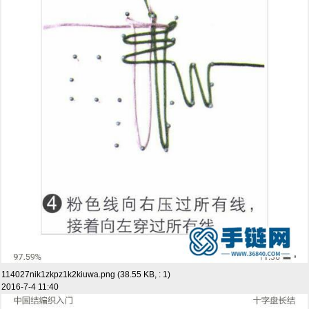
114027nik1zkpz1k2kiuwa.png (38.55 KB, : 1)
2016-7-4 11:40