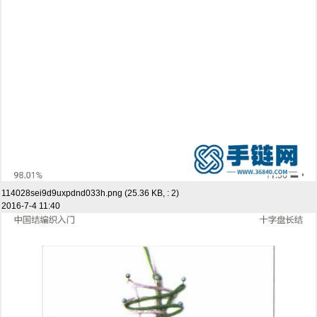
114028sei9d9uxpdnd033h.png (25.36 KB, : 2)
2016-7-4 11:40