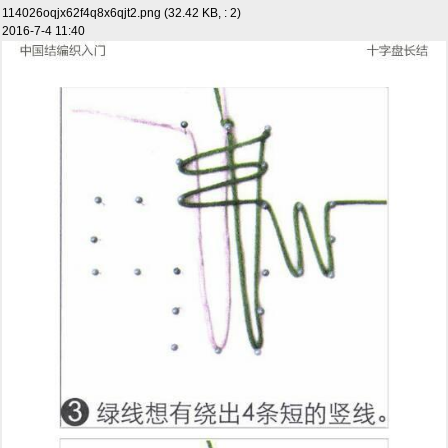
114026oqjx62f4q8x6qjt2.png (32.42 KB, : 2)
2016-7-4 11:40