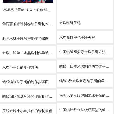
[水清木华作品]３１－斜条和米珠结合
米珠红绳手链
华丽丽的米珠斜卷结手绳制作图解
米珠手绳
米珠黑红串色手绳教程
彩色米珠手绳教程制作步骤图
中国结编织多彩米珠手绳方法图解
米珠、铜丝、水晶珠制作异域风格流苏耳环的方法
蜡线、日本米珠制作的立体手链的方法
米珠小手链的制作方法
绳编S纹米珠斜卷结手绳的详细编制教程
蜡线编米珠手镯的制作步骤图
南美风的宽版绳编米珠手镯的详细制作图解
蜡线编织米珠耳环的详细制作图解
中国结蜡线米珠绕环耳坠的编制方法
玉线米珠小小鱼挂件的编制教程