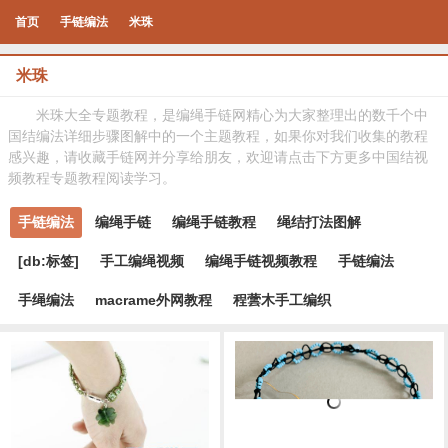
首页
手链编法
米珠
米珠
米珠大全专题教程，是编绳手链网精心为大家整理出的数千个中
国结编法详细步骤图解中的一个主题教程，如果你对我们收集的教程
感兴趣，请收藏手链网并分享给朋友，欢迎请点击下方更多中国结视
频教程专题教程阅读学习。
手链编法
编绳手链
编绳手链教程
绳结打法图解
[db:标签]
手工编绳视频
编绳手链视频教程
手链编法
手绳编法
macrame外网教程
程蕓木手工编织