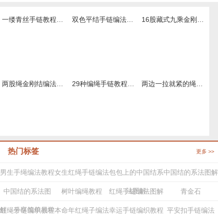
一缕青丝手链教程图解，抖音头发青丝手绳的编织教程
双色平结手链编法图解，附平结手链收尾方法
16股藏式九乘金刚结编法，藏叶金刚绳的编法图解
两股绳金刚结编法图解,手编绳收尾结怎么打结
29种编绳手链教程，详细清楚热门款式的图解
两边一拉就紧的绳子怎么弄
热门标签
更多 >>
男生手绳编法教程
女生红绳手链编法
包包上的中国结系
中国结的系法图解
法图解
中国结的系法图
树叶编绳教程
红绳手链编法图解
青金石
解，分享简单易学
红绳手链编织教程
本命年红绳子编法
幸运手链编织教程
平安扣手链编法