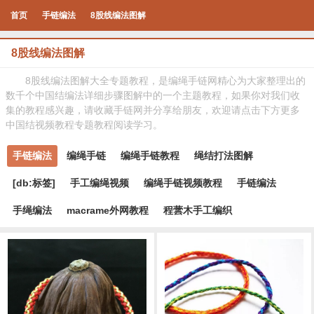
首页
手链编法
8股线编法图解
8股线编法图解
8股线编法图解大全专题教程，是编绳手链网精心为大家整理出的
数千个中国结编法详细步骤图解中的一个主题教程，如果你对我们收
集的教程感兴趣，请收藏手链网并分享给朋友，欢迎请点击下方更多
中国结视频教程专题教程阅读学习。
手链编法
编绳手链
编绳手链教程
绳结打法图解
[db:标签]
手工编绳视频
编绳手链视频教程
手链编法
手绳编法
macrame外网教程
程蕓木手工编织