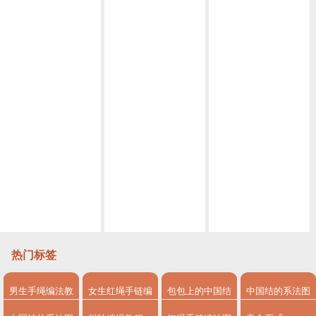
红翡圆珠项链绳编法图解
平结手链编法图解，平结手链要多长线
双色平结手链编法图解，附平结手链收尾方法
编织 双平结红绳手链图文过程 这是一款最基础最简单的绳结
手链编法简单好看
手工菌教你八个花样平结，看懂可编幸运手绳，省笔礼物钱！
菜鸟也能轻松学会的一款平结红绳手链，简单又大方
热门标签
男生手绳编法教
女生红绳手链编
包包上的中国结
中国结的系法图