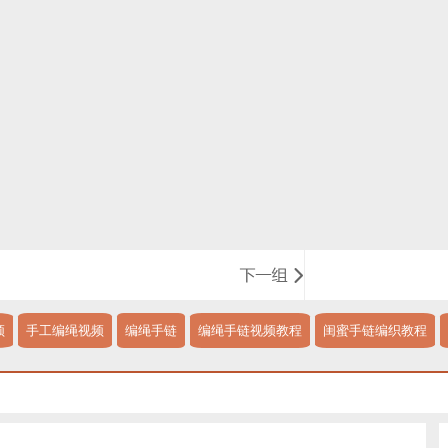
频
手工编绳视频
编绳手链
编绳手链视频教程
闺蜜手链编织教程