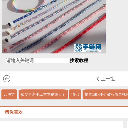
搜索教程
八股辫
如梦奇遇手工本本视频大全
情侣
情侣编织手链教程简单视
猜你喜欢