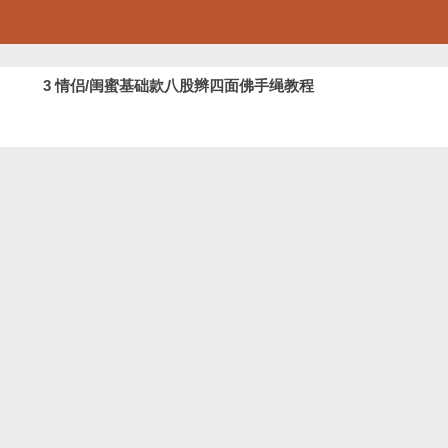
3 情侣/闺蜜基础款八股辫四面佛手绳教程