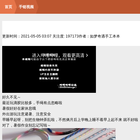
首页
手链视频
更新时间：2021-05-05 03:07
关注度: 197173
作者：如梦奇遇手工本本
好久不见～
最近玩滴胶比较多，手绳有点忽略啦
暑假好好在家休息哦
外出游玩注意避暑、注意安全
早睡早起呀，别把生物钟弄乱啦，不然俩月后上学晚上睡不着早上起不来 就不好啦
对了，暑假作业别忘记写啦～