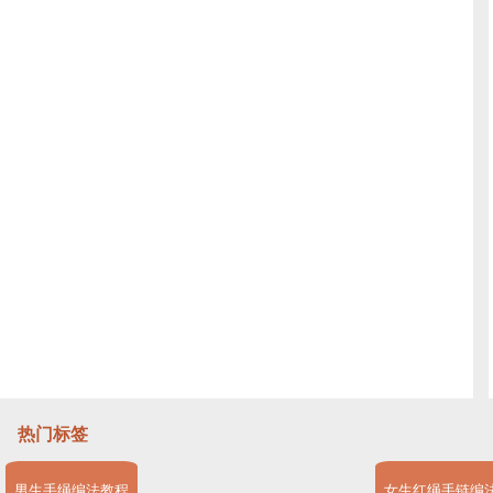
57 DIY自编扁平宽手环手绳视频教程
热门标签
男生手绳编法教程
女生红绳手链编