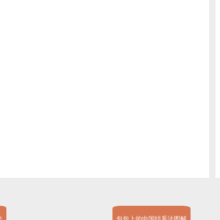
59 DIY自编波浪手环/choker锁骨链视频教程
法
包包上的中国结系法图解