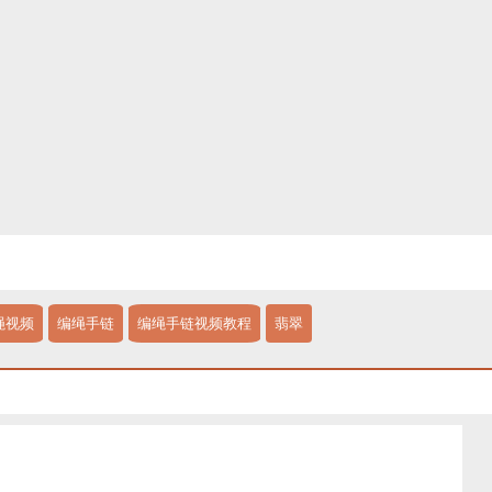
绳视频
编绳手链
编绳手链视频教程
翡翠