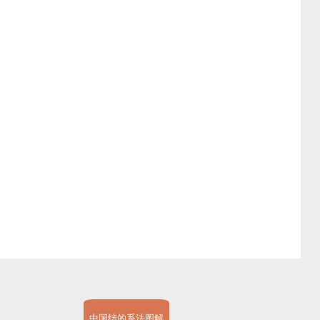
60 DIY自编爱心斜卷结情侣扁平宽手绳视频教程
中国结的系法图解