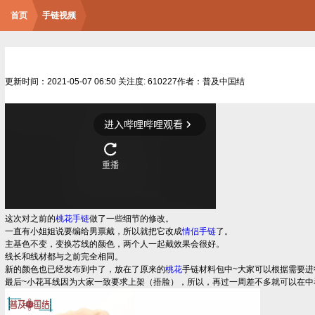
首页
手链视频
更新时间：2021-05-07 06:50
关注度: 610227
作者：普及中国结
这次对之前的
桃花
手链
做了一些细节的修改。
一直有小姐姐说要编给男票戴，所以就把它改成
情侣
手链
了。
主基色不变，变换芯线的颜色，两个人一起戴效果会很好。
线长和线材都与之前完全相同。
新的颜色也已经发布到中了，放在了原来的
桃花
手链材料包中~大家可以根据需要进
最后~小花耳线因为大家一致要求上架（捂脸），所以，再过一周差不多就可以在中