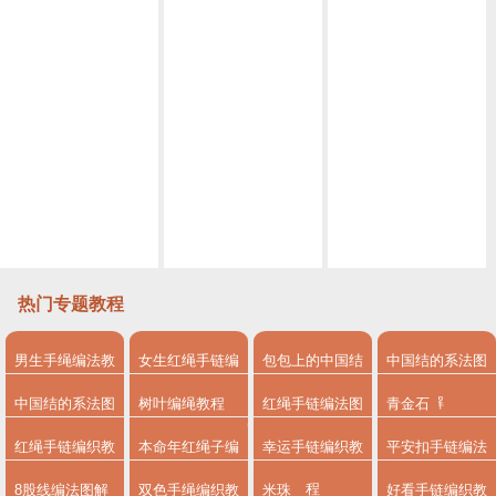
(编绳）盘编龙鳞DIY教程 0基础手残党也能学会的保姆级教程 端午节母亲节很适合
盘编本命年龙鳞锦鲤手绳编法视频教程
一个盘编器 几根绳子 就能编出好看的锦鲤简单易学 详细编法视频
马上520来了，编一条爱心手链来告白吧，寓意把你放我心上赶紧@你心中的他（她）吧
没想到这是单向平结演变出来的手绳，竞然也可以这么美，手残党也能轻松学会
编绳夏日小清新来一款不一样的桃花爱心脚链吧手残党也能轻松学会四股辫脚链
热门专题教程
男生手绳编法教
女生红绳手链编
包包上的中国结
中国结的系法图
程
法
系法图解
解
中国结的系法图
树叶编绳教程
红绳手链编法图
青金石
解，分享简单易
解
红绳手链编织教
本命年红绳子编
幸运手链编织教
平安扣手链编法
学的编绳入门制
程
法
程
8股线编法图解
双色手绳编织教
米珠
好看手链编织教