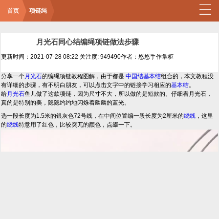
首页
项链绳
月光石同心结编绳项链做法步骤
更新时间：2021-07-28 08:22
关注度: 949490
作者：悠悠手作掌柜
分享一个
月光石
的编绳项链教程图解，由于都是
中国结
基本结
组合的，本文教程没
有详细的步骤，有不明白朋友，可以点击文字中的链接学习相应的
基本结
。
给
月光石
鱼儿做了这款项链，因为尺寸不大，所以做的是短款的。仔细看月光石，
真的是特别的美，隐隐约约地闪烁着幽幽的蓝光。
选一段长度为1.5米的银灰色72号线，在中间位置编一段长度为2厘米的
绕线
，这里
的
绕线
特意用了红色，比较突兀的颜色，点缀一下。