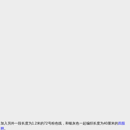
加入另外一段长度为1.2米的72号粉色线，和银灰色一起编织长度为40厘米的
四股
辫
。