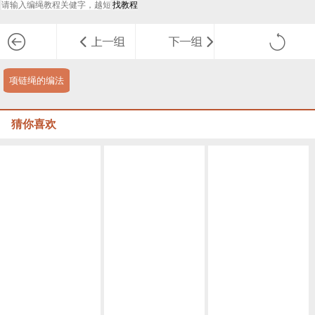
项链绳的编法
猜你喜欢
华丽项链绳子的编织方法，彩色绕线曼陀罗颈链做法
玛瑙编绳流苏项链教程图解
蝴蝶编绳项链编法步骤