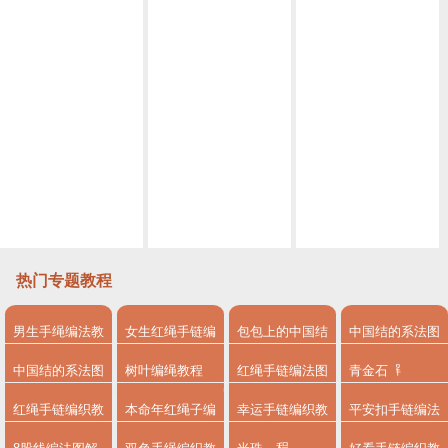
Macrame视频教程 by Afeng 编绳,6股绳编法（1）,Macrame视频教程 手链
Macrame视频教程，六股编绳教程款式二
Macrame视频教程 ,六股斜卷结手绳编织的方法
Macrame视频教程，清新外网手链编织步骤
Macrame视频教程，外网六线手绳编法详细教程
,Macrame视频教程 8股绳手链编法步骤
热门专题教程
男生手绳编法教
女生红绳手链编
包包上的中国结
中国结的系法图
程
法
系法图解
解
中国结的系法图
树叶编绳教程
红绳手链编法图
青金石
解，分享简单易
解
红绳手链编织教
本命年红绳子编
幸运手链编织教
平安扣手链编法
学的编绳入门制
程
法
程