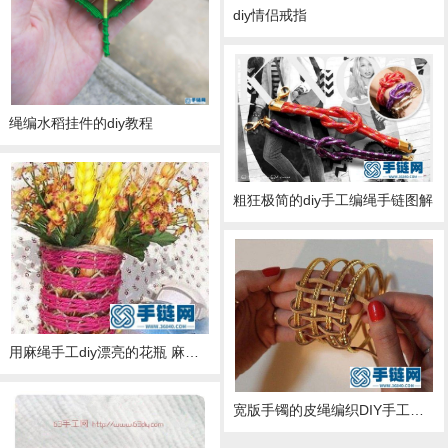
diy情侣戒指
绳编水稻挂件的diy教程
粗狂极简的diy手工编绳手链图解
用麻绳手工diy漂亮的花瓶 麻绳花篮的编织方法
宽版手镯的皮绳编织DIY手工教程