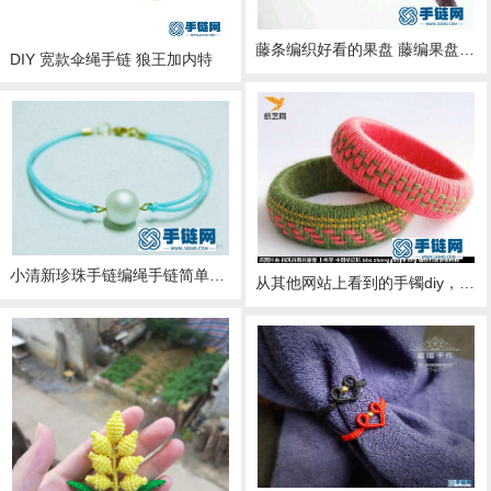
藤条编织好看的果盘 藤编果盘diy图解
DIY 宽款伞绳手链 狼王加内特
小清新珍珠手链编绳手链简单diy教程
从其他网站上看到的手镯diy，很有感觉哦，感谢折艺网原创