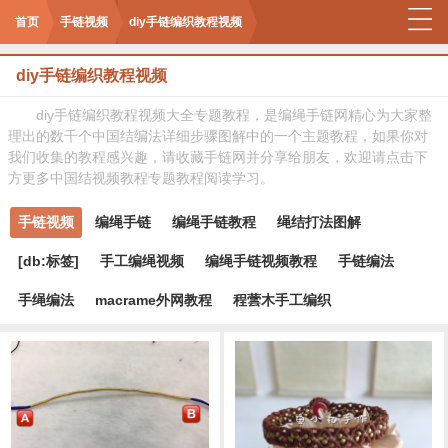
首页
手链视频
diy手链编织教程视频
diy手链编织教程视频
diy手链编织教程视频大全专题教程，是编绳手链网精心为大家整
理出的数千个中国结编法详细步骤图解中的一个主题教程，如果你对
我们收集的教程感兴趣，请收藏手链网并分享给朋友，欢迎请点击下
方更多中国结视频教程专题教程阅读学习。
手链视频
编绳手链
编绳手链教程
绳结打法图解
[db:标签]
手工编绳视频
编绳手链视频教程
手链编法
手绳编法
macrame外网教程
程蕓木手工编织