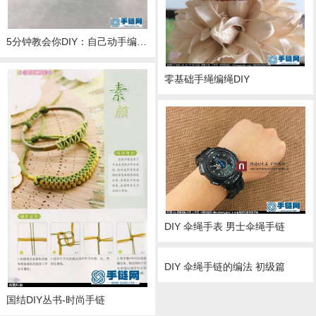
5分钟教会你DIY：自己动手编“金钱结”
零基础手绳编绳DIY
DIY 伞绳手表 男士伞绳手链
DIY 伞绳手链的编法 初级篇
国结DIY丛书-时尚手链