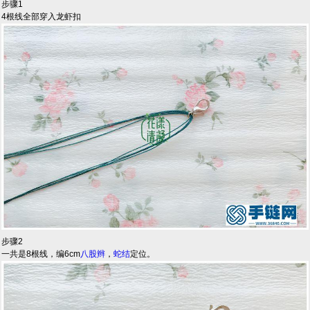
步骤1
4根线全部穿入龙虾扣
步骤2
一共是8根线，编6cm
八股辫
，
蛇结
定位。