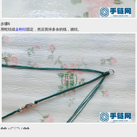
步骤6
用蛇结或
金刚结
固定，然后剪掉多余的线，烧结。
✿✿ヽ(°▽°)ノ✿✿