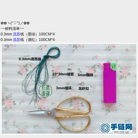
✿✿ヽ(°▽°)ノ✿✿
~~材料清单~~
0.3mm
流苏
线（墨绿）100CM*4
0.3mm
流苏
线（酒红）100CM*4