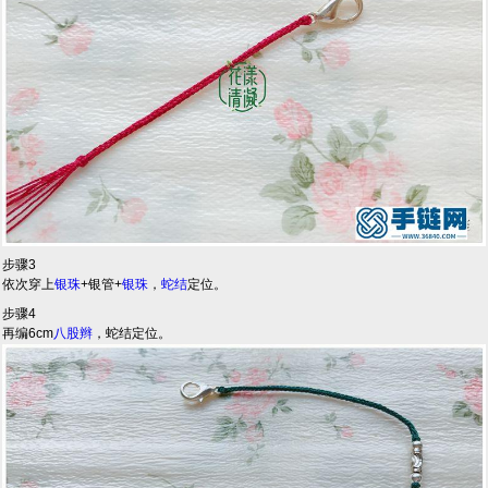
步骤3
依次穿上
银珠
+银管+
银珠
，
蛇结
定位。
步骤4
再编6cm
八股辫
，蛇结定位。