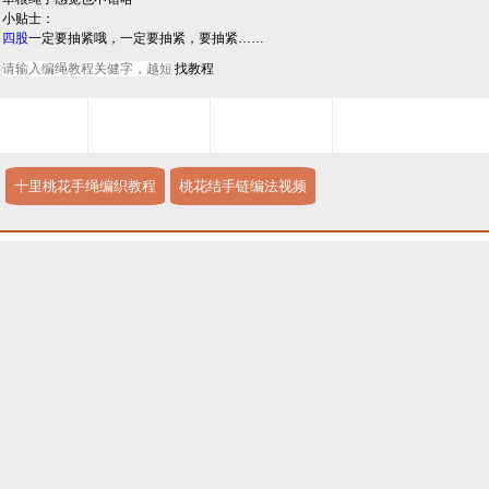
小贴士：
四股
一定要抽紧哦，一定要抽紧，要抽紧……
十里桃花手绳编织教程
桃花结手链编法视频
猜你喜欢
金刚结三生绳手链
十里桃花手链编织图解
手编三生绳 三生绳的编法