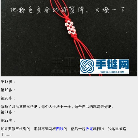
第18步：
第19步：
第20步：
做顺了以后速度挺快哒，每个人手法不一样，适合自己的就是最好哒。
第21步：
第22步：
如果要做三根绳的，那就再编两根
四股
的，然后一起
收尾
就行啦。我这里省略
了……