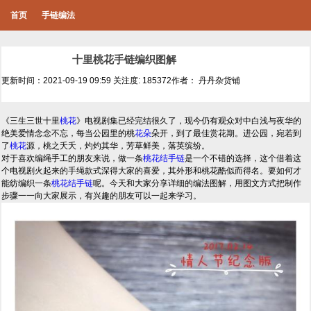
首页
手链编法
十里桃花手链编织图解
更新时间：2021-09-19 09:59
关注度: 185372
作者： 丹丹杂货铺
《三生三世十里
桃花
》电视剧集已经完结很久了，现今仍有观众对中白浅与夜华的
绝美爱情念念不忘，每当公园里的桃
花朵
朵开，到了最佳赏花期。进公园，宛若到
了
桃花
源，桃之夭夭，灼灼其华，芳草鲜美，落英缤纷。
对于喜欢编绳手工的朋友来说，做一条
桃花结
手链
是一个不错的选择，这个借着这
个电视剧火起来的手绳款式深得大家的喜爱，其外形和桃花酷似而得名。要如何才
能纺编织一条
桃花结
手链
呢。今天和大家分享详细的编法图解，用图文方式把制作
步骤一一向大家展示，有兴趣的朋友可以一起来学习。