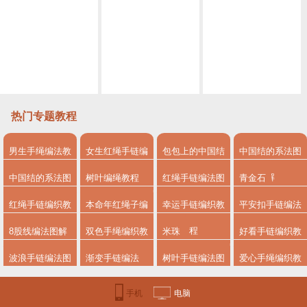
双色平结手链编法图解，附平结手链收尾方法
黄金红绳手链编法图解
中国刀柄缠绳法，唐刀，小刀，菜刀都能通用的缠法教程大全
两边一拉就紧的绳子怎么弄
热门专题教程
男生手绳编法教
女生红绳手链编
包包上的中国结
中国结的系法图
程
法
系法图解
解
中国结的系法图
树叶编绳教程
红绳手链编法图
青金石
解，分享简单易
解
红绳手链编织教
本命年红绳子编
幸运手链编织教
平安扣手链编法
学的编绳入门制
程
法
程
8股线编法图解
双色手绳编织教
米珠
好看手链编织教
作教程
程
程图解
波浪手链编法图
渐变手链编法
树叶手链编法图
爱心手绳编织教
解
解步骤
程
手机
电脑