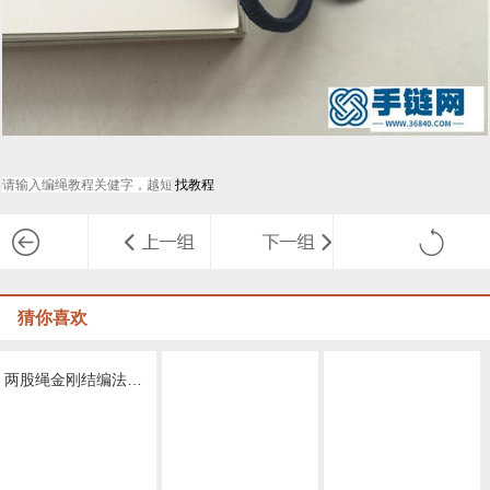
猜你喜欢
两股绳金刚结编法图解,手编绳收尾结怎么打结
一缕青丝手链教程图解，抖音头发青丝手绳的编织教程