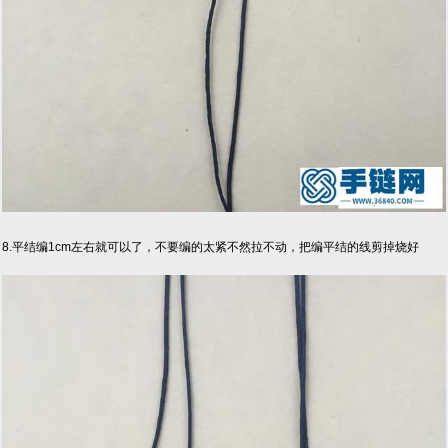
8.平结编1cm左右就可以了，不要编的太紧不然拉不动，把编平结的线剪掉烧好