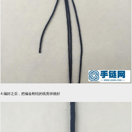
4.编好之后，把编金刚结的线剪掉烧好