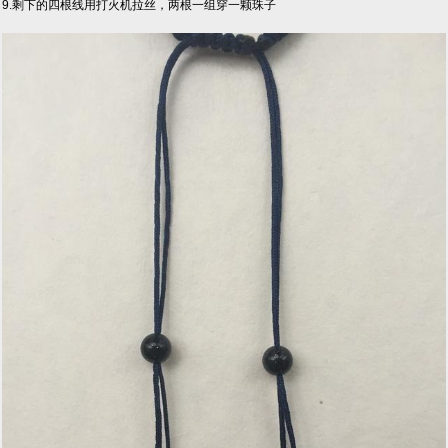
9.剩下的四根线用打火机拉丝，两根一组穿一颗珠子