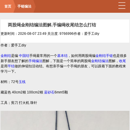
首页
手链编法
两股绳金刚结编法图解,手编绳收尾结怎么打结
更新时间：2026-08-07 23:49
关注度: 9766996
作者：爱手工diy
作者：爱手工diy
金刚结
是编
中国结
手绳最常用的一个
基本结
，如何用两股绳编
金刚结
手链
也是很多
新手朋友想了解的
手绳编法
图解，下面是一个简单的两股绳
金刚结编法
图解，
收尾
是用
平结
做的伸缩扣活动结。有想亲手编一个手绳的朋友，可以跟着下面的教程来
学习一下。
材料；72号
玉线
藏蓝色 40cm2根 100cm2根
蓝砂石
6mm5颗
工具；剪刀 打火机 珠针