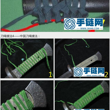
刀绳缠法4——中国刀绳缠法：