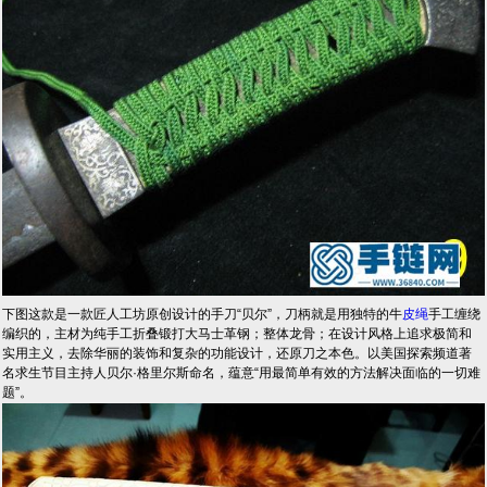
下图这款是一款匠人工坊原创设计的手刀“贝尔”，刀柄就是用独特的牛
皮绳
手工缠绕
编织的，主材为纯手工折叠锻打大马士革钢；整体龙骨；在设计风格上追求极简和
实用主义，去除华丽的装饰和复杂的功能设计，还原刀之本色。以美国探索频道著
名求生节目主持人贝尔·格里尔斯命名，蕴意“用最简单有效的方法解决面临的一切难
题”。