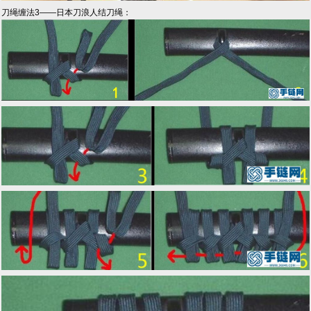
刀绳缠法3——日本刀浪人结刀绳：