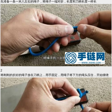
先准备一条一米八左右的绳子，将绳子一端对折，长度和刀柄长度一样长
2
将刚刚的折好的绳子放在刀柄上，用手固定，用绳子将下方的绳头压住，开始缠绕