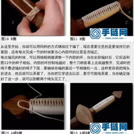
从这里开始，你就可以用同样的方式继续往下编了，现在需要注意的是要保持它的
紧固，还有每次完成一节的时候要当心内部环的位置是否端正。
每次编完的时候，可以用细棍稍微调整一下内部的环，当你全部编好后，它应该和
图11中的样子相似。内部的环控制地越好，整个刀柄套看上去就越整齐。完成时把
绳子叠进编好的绳子下面，要确保你编的最后一节稍微松一点，这样更容易把绳头
折进去，然后就可以系紧了。当你把它穿进去以后，要尽可能地系紧，当你确定做
好了这一步，就可以割断两个绳头完工了。