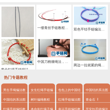
一缕青丝手链教程图解，抖音头发青丝手绳的编织教程
双色平结手链编法图解，附平结手链收尾方法
两股绳金刚结编法图解,手编绳收尾结怎么打结
中国刀柄缠绳法，唐刀，小刀，菜刀都能通用的缠法教程大全
两边一拉就紧的绳子怎么弄
黄金红绳手链编法图解
热门专题教程
男生手绳编法教
女生红绳手链编
包包上的中国结
中国结的系法图
程
法
系法图解
解
中国结的系法图
树叶编绳教程
红绳手链编法图
青金石
解，分享简单易
解
红绳手链编织教
本命年红绳子编
幸运手链编织教
平安扣手链编法