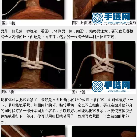
另外一侧是第一种缠法，看图8，转到另一侧，如图9。始终要注意，要记住是哪根
绳子从内部的环下面还是上面穿过，然后另一根绳子则从相反位置穿过。
现在你可以把它系紧了，最好是从图10所示的那个位置上拿住它，直到你编好下一
节。尽可能地系紧，加固内部的环。翻转手柄，它也不会扭曲。要想在编其他部分
的同时保持第一部分紧固并不容易，所以最好尽可能地把它系紧，不要使整体变形
并继续进行下一部分。你可以用细棍撬动绳子，然后再次紧固一下之前编的那部
分。