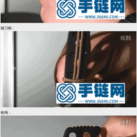
缠刀柄：
收绳：