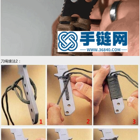
刀绳缠法2：