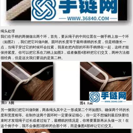
绳头处理
我们在手柄的两侧做出两个环，首先，要从绳子的中间位置在一侧手柄上放一个环
（如图2），我们把它叫做A侧。圆环的长度等于最终缠柄的长度，但是稍微长一
点，当绳子穿过它的时候环会拉紧，我喜欢把内部的环和手柄绑在一起，这样才能
保持紧度。你可以把它系在刀柄上如图3，或者像图4那样把它们交叉，两种方法都
很经典，但是这次我们要说的是第二种。
另一侧我们把它叫做B侧，两条绳头其中之一形成第二个环如图5。确保两个环的长
度和宽度相等。在制作这两个圆环时一定要保证细心，你一定不想编到最后快要结
束时才发现绳子过长或者过短了，最糟糕的情况是，你将要重新再从头做一次！在
这个例子中，我不会像图3那样闭合那个环，而是像图4那样让它们交叉。