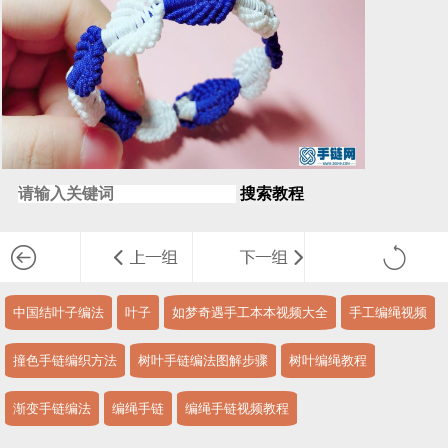
搜索教程
中国结叶子编法
叶子
如梦奇遇手工本本视频大全
手工编绳视频
撞色手链编织方法
树叶手链编法图解步骤
树叶编绳教程
渐变手链编法
编绳手链
编绳手链视频教程