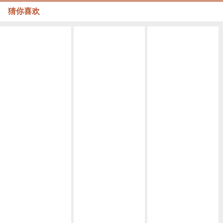
猜你喜欢
绿叶手链+四叶草小挂坠 组合贴画编绳教程-完整编法步骤
金叶子编绳教程-完整编法步骤
彩金小叶子编绳教程-完整编法步骤
仿叶子记录编绳教程-完整编法步骤
自编立体渐变流苏四叶草小清新挂件编织视频教程
71 DIY自编幸运四叶草精致款水晶手绳视频教程