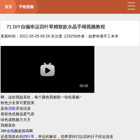
首页
手链视频
71 DIY自编幸运四叶草精致款水晶手绳视频教程
更新时间：2021-05-05 09:29
关注度: 229258
作者：如梦奇遇手工本本
啊，这款我超喜欢，每个颜色我都留一份轮着戴~
粉色少女系可爱甜美
蓝色
清新
灵动活泼
香槟色优雅温柔气质
绿色成熟魅力大方
我都喜欢
3种
金线
颜值很高啊
还是我喜欢的
四叶草
，幸运的象征，也希望你们以后的日子好运连连