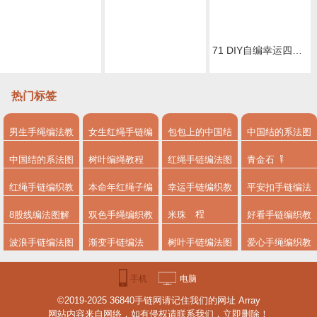
71 DIY自编幸运四叶草精致款水晶手绳视频教程
69 DIY自编情侣闺密款玛瑙手串视频教程
70 DIY自编气质淑女水晶手链金刚结手绳视频教程
热门标签
男生手绳编法教
女生红绳手链编
包包上的中国结
中国结的系法图
程
法
系法图解
解
中国结的系法图
树叶编绳教程
红绳手链编法图
青金石
解，分享简单易
解
红绳手链编织教
本命年红绳子编
幸运手链编织教
平安扣手链编法
学的编绳入门制
程
法
程
8股线编法图解
双色手绳编织教
米珠
好看手链编织教
作教程
程
程图解
波浪手链编法图
渐变手链编法
树叶手链编法图
爱心手绳编织教
解
解步骤
程
手机
电脑
©2019-2025 36840手链网请记住我们的网址 Array
版
版
网站内容来自网络，如有侵权请联系我们，立即删除！