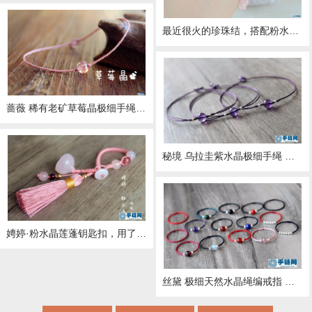
最近很火的珍珠结，搭配粉水晶，做出古风手链的感觉
蔷薇 稀有老矿草莓晶极细手绳diy视频教程 女生招桃花手链
秘境 乌拉圭紫水晶极细手绳 二月生辰石 极细款紫水晶手绳 白羊座守护石 据说可以增进人缘增强记忆力，可以助学业哦
娉婷·粉水晶莲蓬钥匙扣，用了我喜欢的草莓晶石榴石搭配粉晶莲蓬和藕粉流苏，超少女的~
丝黛 极细天然水晶绳编戒指 红绳戒指，又是极细款的挑战哦`我心爱的草莓晶月光石石榴石每天换一个戴~