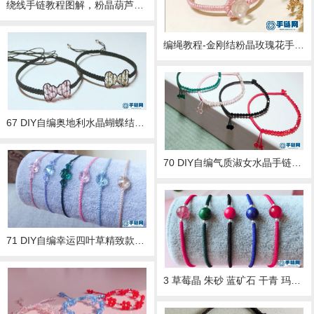
绕线手链教程图解，粉晶葫芦骨珠手绳做法
编绳教程-金刚结粉晶玫瑰花手绳,粉粉的，恋爱的味道~O(∩_∩)O~
67 DIY自编奥地利水晶蝴蝶结手绳手链视频教程
70 DIY自编气质淑女水晶手链金刚结手绳视频教程
71 DIY自编幸运四叶草精致款水晶手绳视频教程
3 草莓晶 朱砂 蓝矿石 干青 玛瑙 辟邪 招桃花 保平安 emmm说不下去了