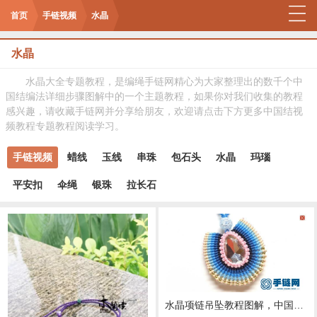
首页
手链视频
水晶
水晶
水晶大全专题教程，是编绳手链网精心为大家整理出的数千个中
国结编法详细步骤图解中的一个主题教程，如果你对我们收集的教程
感兴趣，请收藏手链网并分享给朋友，欢迎请点击下方更多中国结视
频教程专题教程阅读学习。
手链视频
蜡线
玉线
串珠
包石头
水晶
玛瑙
平安扣
伞绳
银珠
拉长石
水晶项链吊坠教程图解，中国结项链编绳步骤图片