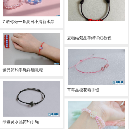
7 教你做一条夏日小清新水晶手绳
麦穗结紫晶手绳详细教程
紫晶简约手绳详细教程
草莓晶樱花粉手链
绿幽灵水晶简约手绳