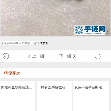
猜你喜欢
一缕青丝手链教程图解，抖音头发青丝手绳的编织教程
双色平结手链编法图解，附平结手链收尾方法