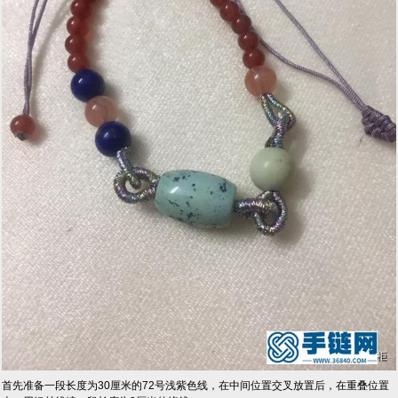
首先准备一段长度为30厘米的72号浅紫色线，在中间位置交叉放置后，在重叠位置