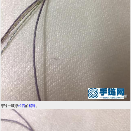
穿过一颗绿
松石
的
桶珠
。