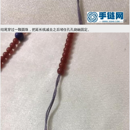
结尾穿过一颗圆珠，把延长线减去之后堵住孔孔烧融固定。