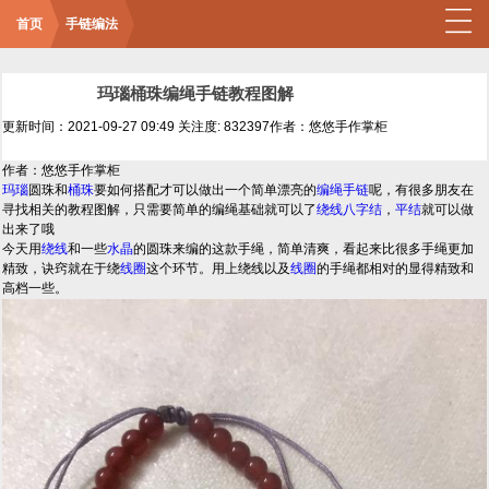
首页
手链编法
玛瑙桶珠编绳手链教程图解
更新时间：2021-09-27 09:49
关注度: 832397
作者：悠悠手作掌柜
作者：悠悠手作掌柜
玛瑙
圆珠和
桶珠
要如何搭配才可以做出一个简单漂亮的
编绳手链
呢，有很多朋友在
寻找相关的教程图解，只需要简单的编绳基础就可以了
绕线
八字结
，
平结
就可以做
出来了哦
今天用
绕线
和一些
水晶
的圆珠来编的这款手绳，简单清爽，看起来比很多手绳更加
精致，诀窍就在于绕
线圈
这个环节。用上绕线以及
线圈
的手绳都相对的显得精致和
高档一些。