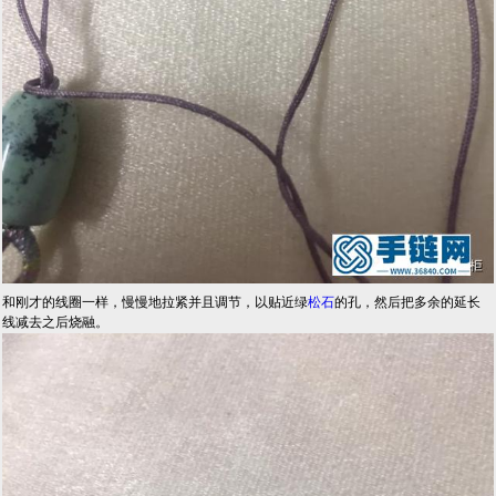
和刚才的线圈一样，慢慢地拉紧并且调节，以贴近绿
松石
的孔，然后把多余的延长
线减去之后烧融。