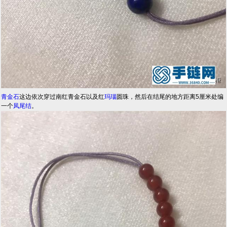
青金石
这边依次穿过南红青金石以及红
玛瑙
圆珠，然后在结尾的地方距离5厘米处编
一个
凤尾结
。