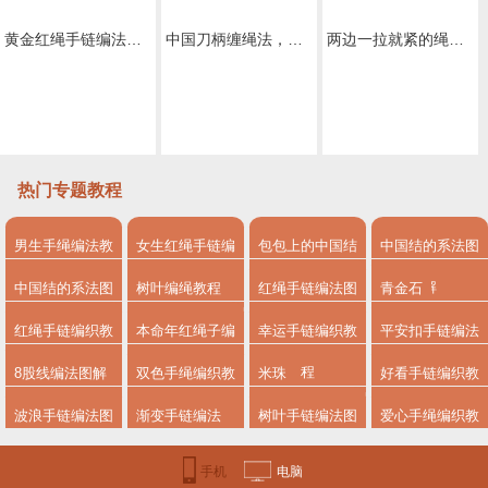
黄金红绳手链编法图解
中国刀柄缠绳法，唐刀，小刀，菜刀都能通用的缠法教程大全
两边一拉就紧的绳子怎么弄
两股绳金刚结编法图解,手编绳收尾结怎么打结
热门专题教程
男生手绳编法教
女生红绳手链编
包包上的中国结
中国结的系法图
程
法
系法图解
解
中国结的系法图
树叶编绳教程
红绳手链编法图
青金石
解，分享简单易
解
红绳手链编织教
本命年红绳子编
幸运手链编织教
平安扣手链编法
学的编绳入门制
程
法
程
8股线编法图解
双色手绳编织教
米珠
好看手链编织教
作教程
程
程图解
波浪手链编法图
渐变手链编法
树叶手链编法图
爱心手绳编织教
解
解步骤
程
手机
电脑